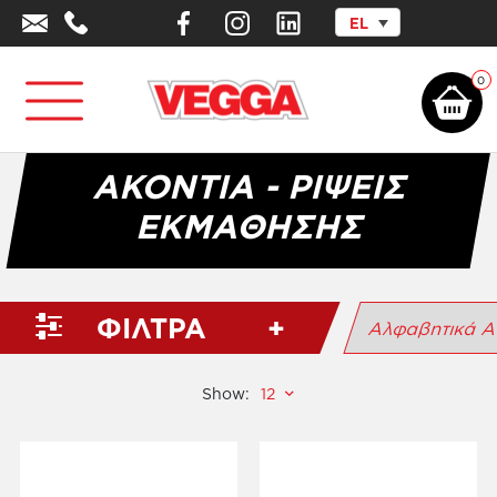
EL
Αρχική σελίδα
/
Αθλητικά Είδη - Εξοπλισμός
/
Φυσική Αγωγή –
Ψυχοκινητική
/
Εκπαιδευτικά Είδη Δεξιοτήτων
/
Ακόντια - Ρίψεις
Εκμάθησης
0
ΑΚΌΝΤΙΑ - ΡΊΨΕΙΣ
ΕΚΜΆΘΗΣΗΣ
ΦΙΛΤΡΑ
Show: