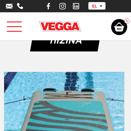
EL
Αρχική σελίδα
/
Αθλητικά Είδη - Εξοπλισμός
/
Πισίνα
0
ΠΙΣΊΝΑ