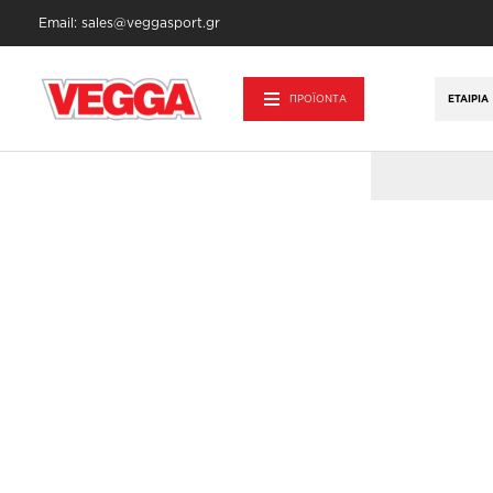
Email: sales@veggasport.gr
Αρχική σελίδα
/
Προϊόντα - Εξοπλισμός
/
ΠΡΟΪΟΝΤΑ
ΕΤΑΙΡΊΑ