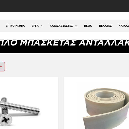
ός
/
Αθλήματα
/
Μπάσκετ
/
Ταμπλό Μπασκέτας Ανταλλα
ΕΠΙΚΟΙΝΩΝΊΑ
ΕΡΓΑ
ΚΑΤΑΣΚΕΥΑΣΤΕΣ
BLOG
ΠΕΛΑΤΕΣ
ΚΑΤΆΛ
ΠΛΌ ΜΠΑΣΚΈΤΑΣ ΑΝΤΑΛΛΑΚ