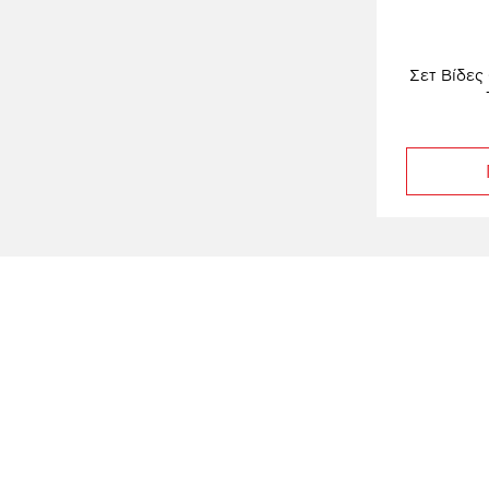
Σετ Βίδε