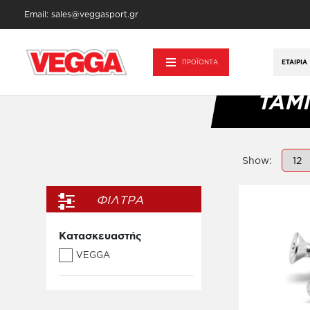
Email: sales@veggasport.gr
Αρχική σελίδα
/
Αθλητικά Είδη - Εξοπλισμ
ΠΡΟΪΟΝΤΑ
ΕΤΑΙΡΊΑ
ΤΑΜ
Show:
ΦΙΛΤΡΑ
Κατασκευαστής
VEGGA