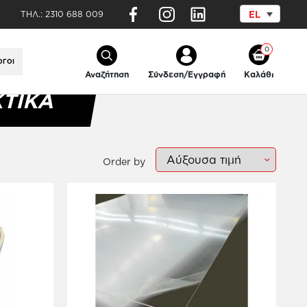
ΤΗΛ.:
2310 688 009
EL
κτικά
0
ΟΓΟΙ
Αναζήτηση
Σύνδεση/Εγγραφή
Καλάθι
ΤΙΚΆ
Order by