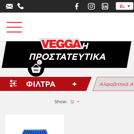
EL
Αρχική σελίδα
/
Αθλητικά Είδη - Εξοπλισμός
/
Προστατευτικά
Στρώματα
/
Αφρώδη Προστατευτικά
ΑΦΡΏΔΗ
ΠΡΟΣΤΑΤΕΥΤΙΚΆ
0
ΦΙΛΤΡΑ
Show: