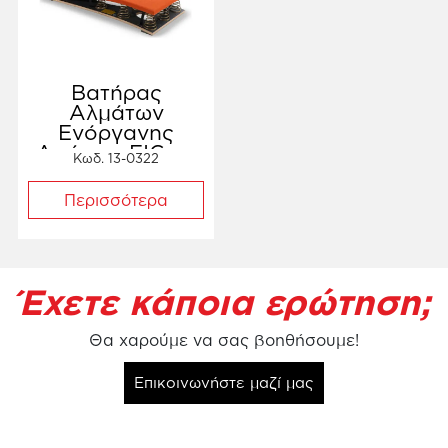
Βατήρας
Αλμάτων
Ενόργανης
Αγώνων FIG με
Κωδ. 13-0322
8 ελατήρια
Περισσότερα
Έχετε κάποια ερώτηση;
Θα χαρούμε να σας βοηθήσουμε!
Επικοινωνήστε μαζί μας