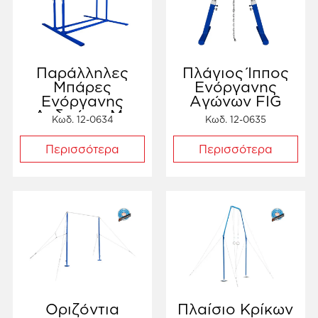
Παράλληλες
Πλάγιος Ίππος
Μπάρες
Ενόργανης
Ενόργανης
Αγώνων FIG
Ανδρών – Με
Κωδ. 12-0634
Κωδ. 12-0635
Πιστοποίηση FIG
Περισσότερα
Περισσότερα
Οριζόντια
Πλαίσιο Κρίκων