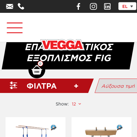
EL
Αρχική σελίδα
/
Επαγγελματικός Αθλητικός Εξοπλισμός
/
Ενόργανη &
Ρυθμική Γυμναστική
/
Επαγγελματικός Εξοπλισμός FIG
ΕΠΑΓΓΕΛΜΑΤΙΚΌΣ
ΕΞΟΠΛΙΣΜΌΣ FIG
0
ΦΙΛΤΡΑ
Show: