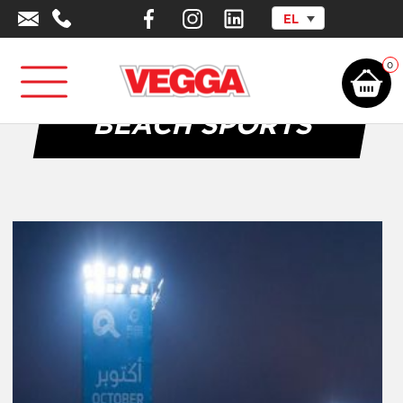
EL
Αρχική σελίδα
/
Επαγγελματικός Αθλητικός Εξοπλισμός
/
Beach Sports
0
BEACH SPORTS