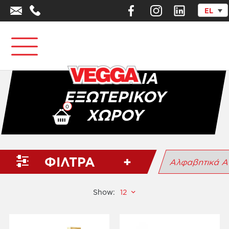
EL
Αρχική σελίδα
/
Αθλητικά Είδη - Εξοπλισμός
/
Φυσική Αγωγή –
Ψυχοκινητική
/
Παιχνίδια Εξωτερικού Χώρου
ΠΑΙΧΝΊΔΙΑ
ΕΞΩΤΕΡΙΚΟΎ
0
ΧΏΡΟΥ
ΦΙΛΤΡΑ
Show: