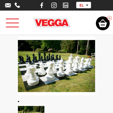
EL
Αρχική σελίδα
/
Αθλητικά Είδη - Εξοπλισμός
/
Φυσική Αγωγή –
Ψυχοκινητική
/
Παιχνίδια Εξωτερικού Χώρου
/
Σετ Πιόνια Σκακιού τύπου
ΓΙΓΑΣ
0