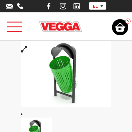
EL
Αρχική σελίδα
/
Αστικός Εξοπλισμός
/
Κάδοι Απορριμμάτων
/
Μεταλλικός
Κάδος Απορριμμάτων Με Στέγαστρο 37Lt
0