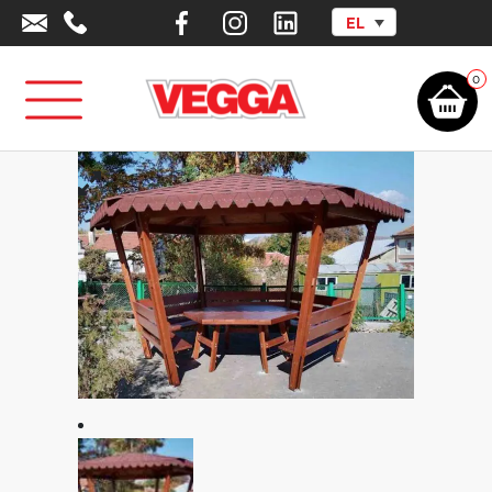
EL
Αρχική σελίδα
/
Αστικός Εξοπλισμός
/
Κιόσκια - Συστήματα
Σκίασης
/
Κιόσκι Εξάγωνο Πάρκου
0