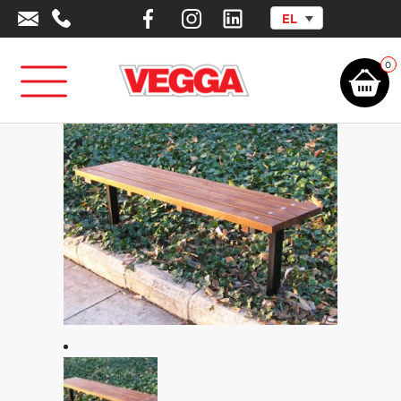
EL
Αρχική σελίδα
/
Αστικός Εξοπλισμός
/
Παγκάκια
/
Παγκάκι Πάρκου
Φυτευτό Χωρίς Πλάτη – 160 cm
0