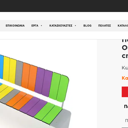
κάκια
/
Παγκάκι Πλατείας Ουράνιο Τόξο – 160 cm
ΕΠΙΚΟΙΝΩΝΊΑ
ΕΡΓΑ
ΚΑΤΑΣΚΕΥΑΣΤΕΣ
BLOG
ΠΕΛΑΤΕΣ
ΚΑΤΆΛ
Π
Ο
c
Κω
Κα
Π
Π