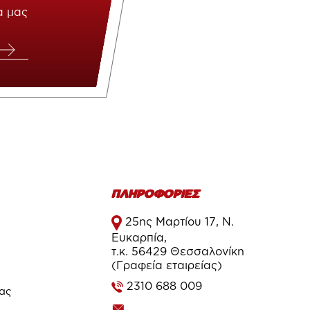
α μας
ΠΛΗΡΟΦΟΡΙΕΣ
25ης Μαρτίου 17, Ν.
Ευκαρπία,
τ.κ. 56429 Θεσσαλονίκη
(Γραφεία εταιρείας)
2310 688 009
τας