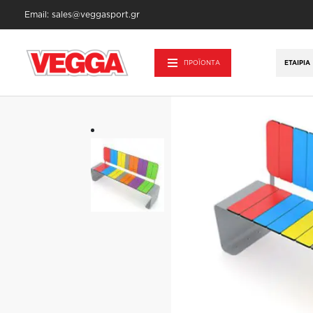
Email: sales@veggasport.gr
Αρχική σελίδα
/
Αστικός Εξοπλισμός
/
Παγ
ΠΡΟΪΟΝΤΑ
ΕΤΑΙΡΊΑ