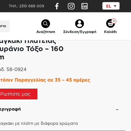
ΤΗΛ.:
2310 688 009
EL
0
ΟΓΟΙ
Αναζήτηση
Σύνδεση/Εγγραφή
Καλάθι
αγκάκι Πλατείας
υράνιο Τόξο – 160
m
δ.
58-0924
τόπιν Παραγγελίας σε 35 – 45 ημέρες
Ρωτήστε μας
εριγραφή
αγκάκι με πλάτη με διάφορα χρώματα