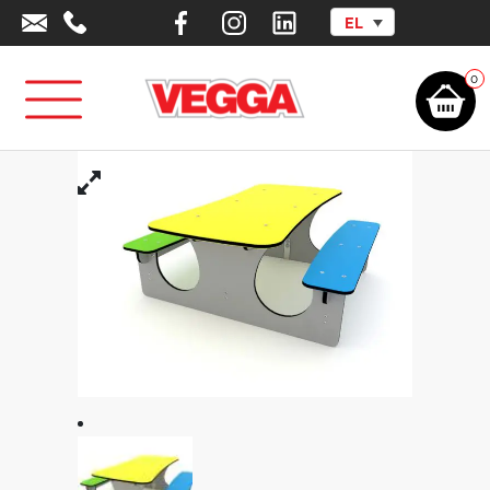
EL
Αρχική σελίδα
/
Αστικός Εξοπλισμός
/
Τραπεζόπαγκοι
/
Τραπεζόπαγκος
με χρώματα
0