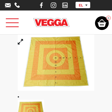
EL
Αρχική σελίδα
/
Αθλητικά Είδη - Εξοπλισμός
/
Εναλλακτικά
Αθλήματα
/
Boccia - Petanque
/
Δάπεδο – Στόχος Boccia Pentaque
0