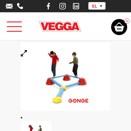
EL
Αρχική σελίδα
/
Αθλητικά Είδη - Εξοπλισμός
/
Φυσική Αγωγή –
Ψυχοκινητική
/
Εκπαιδευτικά Είδη Δεξιοτήτων
/
Gonge
/
Set Build N’
Balance Starter
0