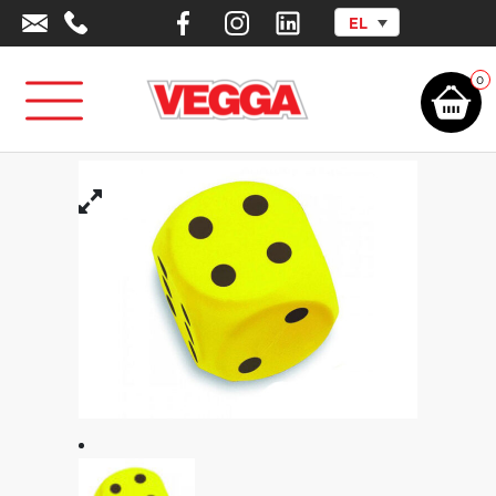
EL
Αρχική σελίδα
/
Αθλητικά Είδη - Εξοπλισμός
/
Φυσική Αγωγή –
Ψυχοκινητική
/
Εκπαιδευτικά Είδη Δεξιοτήτων
/
Είδη Δεξιοτήτων -
Ηχητικά
/
Αφρώδες ζάρι ρίψεων
0