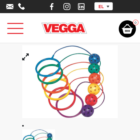
EL
Αρχική σελίδα
/
Αθλητικά Είδη - Εξοπλισμός
/
Φυσική Αγωγή –
Ψυχοκινητική
/
Εκπαιδευτικά Είδη Δεξιοτήτων
/
Είδη Δεξιοτήτων -
Ηχητικά
/
Μπάλα περιστρεφόμενη Skip-N-Hop
0