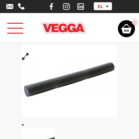
EL
Αρχική σελίδα
/
Αθλητικά Είδη - Εξοπλισμός
/
Είδη Ενδυνάμωσης -
Γυμναστηρίου
/
Εξοπλισμός Γυμναστικής
/
Κύλινδρος Yoga foam roller
90cm Φ15cm
0