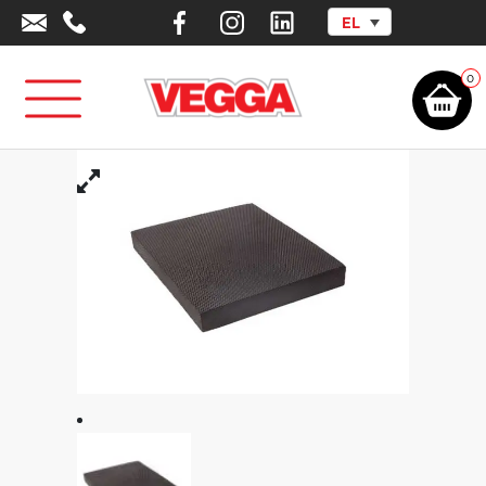
EL
Αρχική σελίδα
/
Αθλητικά Είδη - Εξοπλισμός
/
Είδη Ενδυνάμωσης -
Γυμναστηρίου
/
Εξοπλισμός Γυμναστικής
/
Yoga Pad Μπλοκ Ισορροπίας
0