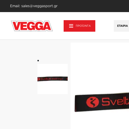
Email: sales@veggasport.gr
Αρχική σελίδα
/
Αθλητικά Είδη - Εξοπλισμ
38cm Medium 15kg
ΠΡΟΪΟΝΤΑ
ΕΤΑΙΡΊΑ