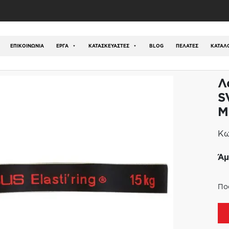
ός
/
Είδη Ενδυνάμωσης - Γυμναστηρίου
/
Λάστιχα Γυμνα
ΕΠΙΚΟΙΝΩΝΊΑ
ΕΡΓΑ
ΚΑΤΑΣΚΕΥΑΣΤΕΣ
BLOG
ΠΕΛΑΤΕΣ
ΚΑΤΆΛ
Λ
S
M
Κω
Άμ
Πο