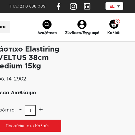
ΤΗΛ.:
2310 688 009
EL
στικής
/
Λάστιχο Elastiring SVELTUS
0
ΟΓΟΙ
Αναζήτηση
Σύνδεση/Εγγραφή
Καλάθι
άστιχο Elastiring
VELTUS 38cm
edium 15kg
δ.
14-2902
εσα Διαθέσιμο
-
+
σότητα:
Προσθήκη στο Καλάθι