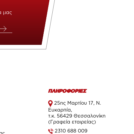
α μας
ΠΛΗΡΟΦΟΡΙΕΣ
25ης Μαρτίου 17, Ν.
Ευκαρπία,
τ.κ. 56429 Θεσσαλονίκη
(Γραφεία εταιρείας)
2310 688 009
τας