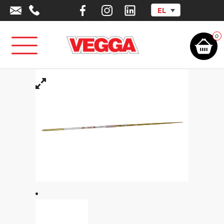
EL
Αρχική σελίδα
/
Αθλητικά Είδη -
Εξοπλισμός
/
Outlet
/
Αθλήματα
/
Ακόντιο 700γρ Αγωνιστικό IAAF
0