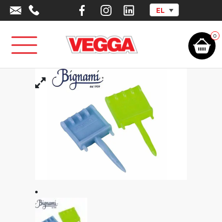
EL
Αρχική σελίδα
/
Αθλητικά Είδη - Εξοπλισμός
/
Outlet
/
Αθλήματα
/
Πινέζα
PVC Συγκράτησης Χάρτινου Στόχου
0