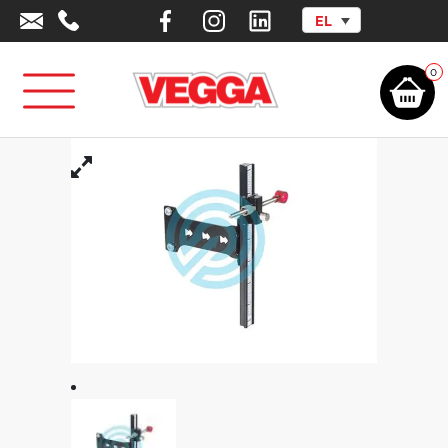
EL
Αρχική σελίδα
/
Αθλητικά Είδη -
Εξοπλισμός
/
Outlet
/
Αθλήματα
/
Σκοπευτήριο τόξου από αλουμίνιο
0