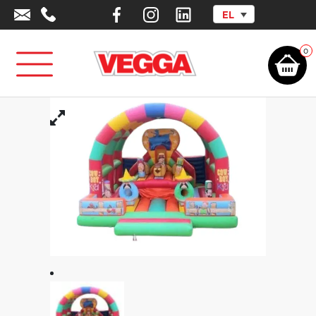
EL
Αρχική σελίδα
/
Αθλητικά Είδη - Εξοπλισμός
/
Outlet
/
Φουσκωτά
Μεγάλα
/
Φουσκωτό Buffalo Bill
0