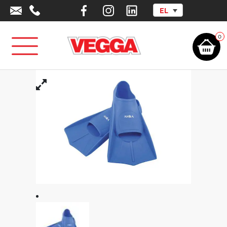
EL
Αρχική σελίδα
/
Αθλητικά Είδη - Εξοπλισμός
/
Outlet
/
Φυσική Αγωγή -
Ψυχοκινητική
/
Κοντά Βατραχοπέδιλα Πισίνας Junior
0