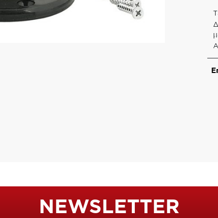
Τ
Δ
μ
Α
Ε
NEWSLETTER