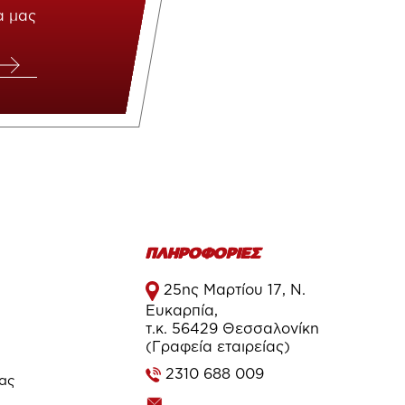
α μας
ΠΛΗΡΟΦΟΡΙΕΣ
25ης Μαρτίου 17, Ν.
Ευκαρπία,
τ.κ. 56429 Θεσσαλονίκη
(Γραφεία εταιρείας)
2310 688 009
τας