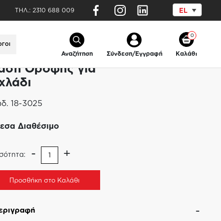
ΤΗΛ.:
2310 688 009
EL
δι
0
ΟΓΟΙ
Αναζήτηση
Σύνδεση/Εγγραφή
Καλάθι
άση Οροφής για
χλάδι
δ.
18-3025
εσα Διαθέσιμο
-
+
σότητα:
Προσθήκη στο Καλάθι
εριγραφή