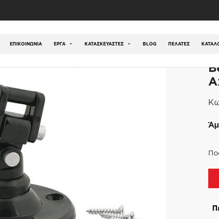
ός
/
Outlet
/
Προπονητικά Είδη
/
Βάση Οροφής για Αχλά
ΕΠΙΚΟΙΝΩΝΊΑ
ΕΡΓΑ
ΚΑΤΑΣΚΕΥΑΣΤΕΣ
BLOG
ΠΕΛΑΤΕΣ
ΚΑΤΆΛ
Β
Α
Κω
Άμ
Πο
Π