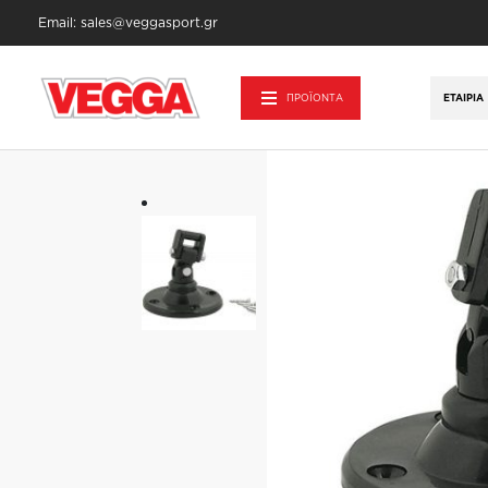
Email: sales@veggasport.gr
Αρχική σελίδα
/
Αθλητικά Είδη - Εξοπλισμ
ΠΡΟΪΟΝΤΑ
ΕΤΑΙΡΊΑ