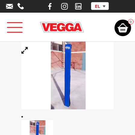
EL
Αρχική σελίδα
/
Αθλητικά Είδη - Εξοπλισμός
/
Outlet
/
Προστατευτικά
Στρώματα
/
Προστατευτικό Λωρίδα
0