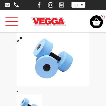
EL
Αρχική σελίδα
/
Αθλητικά Είδη - Εξοπλισμός
/
Πισίνα
/
Είδη Εκμάθησης &
Ψυχαγωγίας
/
Αλτηράκια Πισίνας
0