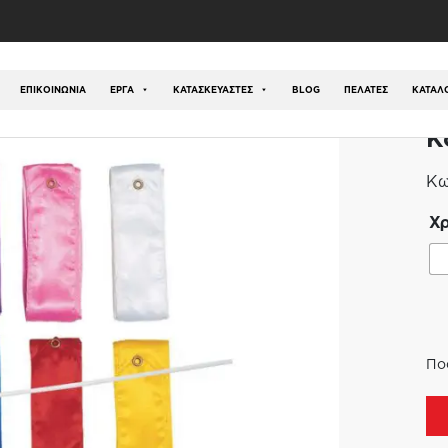
ός
/
Ρυθμική Γυμναστική
/
Κορδέλα Ρυθμικής 4m
ΕΠΙΚΟΙΝΩΝΊΑ
ΕΡΓΑ
ΚΑΤΑΣΚΕΥΑΣΤΕΣ
BLOG
ΠΕΛΑΤΕΣ
ΚΑΤΆΛ
Κ
Κω
Χ
Πο