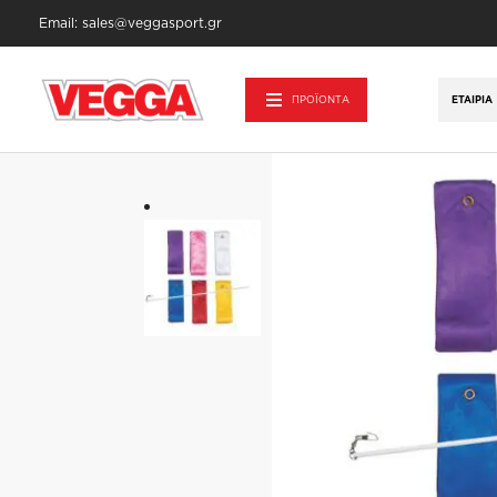
Email: sales@veggasport.gr
Αρχική σελίδα
/
Αθλητικά Είδη - Εξοπλισμ
ΠΡΟΪΟΝΤΑ
ΕΤΑΙΡΊΑ