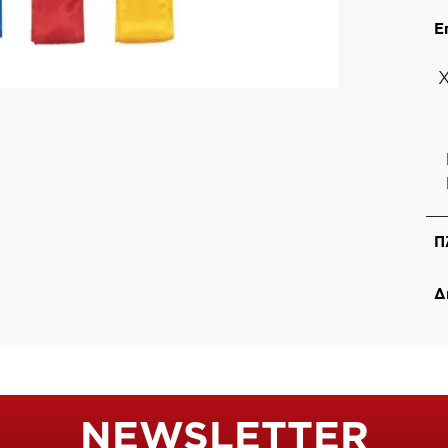
Ε
Π
Δ
NEWSLETTER