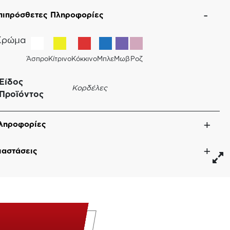
πιπρόσθετες Πληροφορίες
Χρώμα
Άσπρο
Κίτρινο
Κόκκινο
Μπλε
Μωβ
Ροζ
Είδος
Κορδέλες
Προϊόντος
ληροφορίες
ιαστάσεις