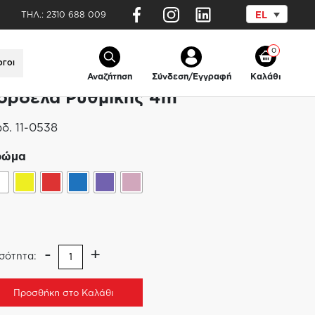
ΤΗΛ.:
2310 688 009
EL
0
ΟΓΟΙ
Αναζήτηση
Σύνδεση/Εγγραφή
Καλάθι
ορδέλα Ρυθμικής 4m
δ.
11-0538
ρώμα
-
+
σότητα:
Προσθήκη στο Καλάθι