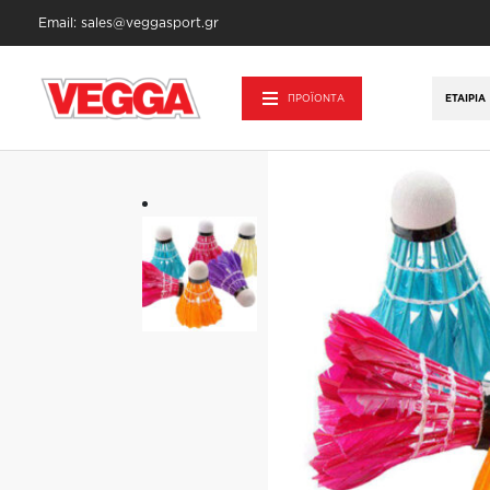
Email: sales@veggasport.gr
Αρχική σελίδα
/
Αθλητικά Είδη - Εξοπλισμ
ΠΡΟΪΟΝΤΑ
ΕΤΑΙΡΊΑ