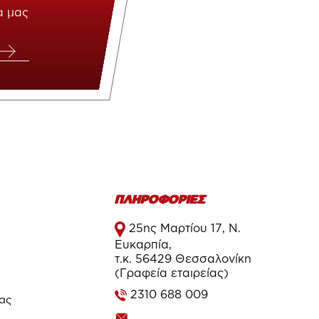
α μας
ΠΛΗΡΟΦΟΡΙΕΣ
25ης Μαρτίου 17, Ν.
Ευκαρπία,
τ.κ. 56429 Θεσσαλονίκη
(Γραφεία εταιρείας)
2310 688 009
τας