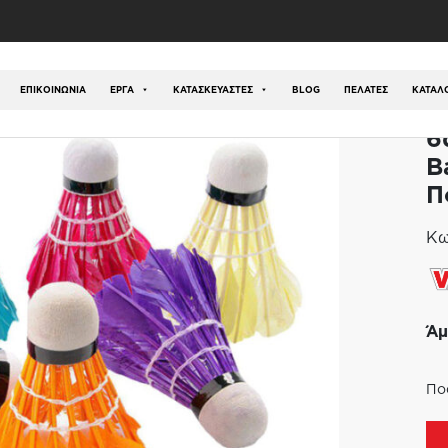
ός
/
Αθλήματα
/
Badminton
/
Φτερά Badminton
/
6άδα 
ΕΠΙΚΟΙΝΩΝΊΑ
ΕΡΓΑ
ΚΑΤΑΣΚΕΥΑΣΤΕΣ
BLOG
ΠΕΛΑΤΕΣ
ΚΑΤΆΛ
6
Β
Π
Κω
Άμ
Πο