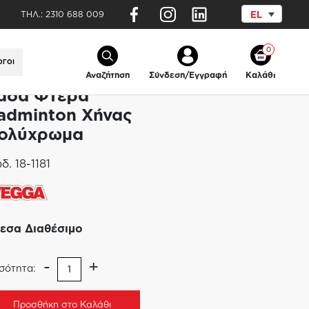
ΤΗΛ.:
2310 688 009
EL
Φτερά Βadminton Χήνας Πολύχρωμα
0
ΟΓΟΙ
Αναζήτηση
Σύνδεση/Εγγραφή
Καλάθι
άδα Φτερά
adminton Χήνας
ολύχρωμα
δ.
18-1181
εσα Διαθέσιμο
-
+
σότητα:
Προσθήκη στο Καλάθι