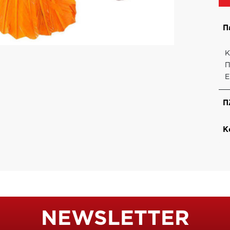
Π
Κ
Π
Ε
Π
Κ
NEWSLETTER