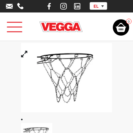
EL
Αρχική σελίδα
/
Αθλητικά Είδη -
Εξοπλισμός
/
Αθλήματα
/
Μπάσκετ
/
Δίχτυα
/
Δίχτυ μπάσκετ τύπου
αλυσίδα
0