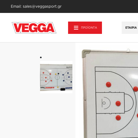
Email: sales@veggasport.gr
Αρχική σελίδα
/
Αθλητικά Είδη - Εξοπλισμ
ΠΡΟΪΟΝΤΑ
ΕΤΑΙΡΊΑ