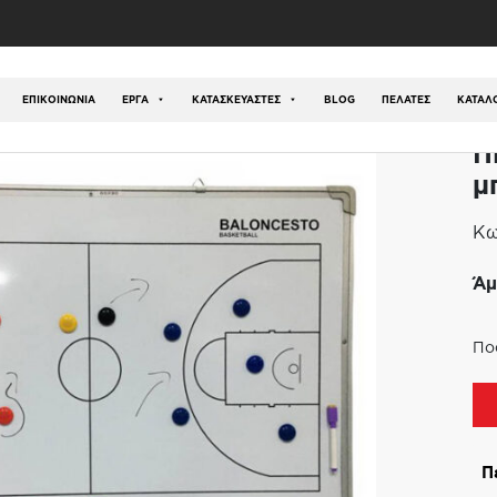
ός
/
Αθλήματα
/
Μπάσκετ
/
Πίνακες Τακτικής Μπάσκετ
ΕΠΙΚΟΙΝΩΝΊΑ
ΕΡΓΑ
ΚΑΤΑΣΚΕΥΑΣΤΕΣ
BLOG
ΠΕΛΑΤΕΣ
ΚΑΤΆΛ
Π
μ
Κω
Άμ
Πο
Π