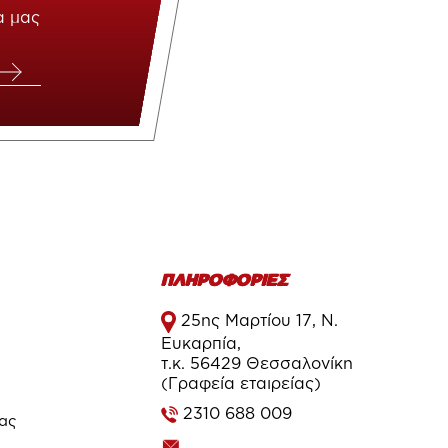
α μας
ΠΛΗΡΟΦΟΡΙΕΣ
25ης Μαρτίου 17, Ν.
Ευκαρπία,
τ.κ. 56429 Θεσσαλονίκη
(Γραφεία εταιρείας)
2310 688 009
τας