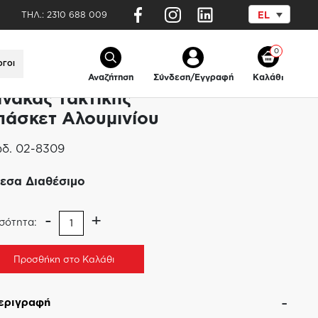
ΤΗΛ.:
2310 688 009
EL
/
Πίνακας τακτικής μπάσκετ Αλουμινίου
0
ΟΓΟΙ
Αναζήτηση
Σύνδεση/Εγγραφή
Καλάθι
ίνακας τακτικής
πάσκετ Αλουμινίου
δ.
02-8309
εσα Διαθέσιμο
-
+
σότητα:
Προσθήκη στο Καλάθι
εριγραφή