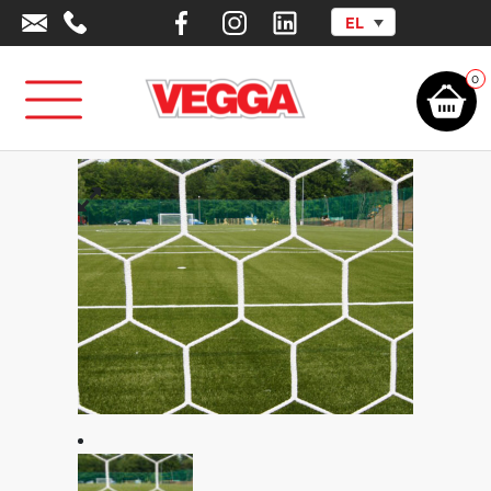
EL
Αρχική σελίδα
/
Αθλητικά Είδη -
Εξοπλισμός
/
Αθλήματα
/
Ποδόσφαιρο
/
Δίχτυα Εστιών
Ποδοσφαίρου
/
Δίχτυ 6mm για εστία τύπου κλωβού 7,5×2,5×2+2m
0