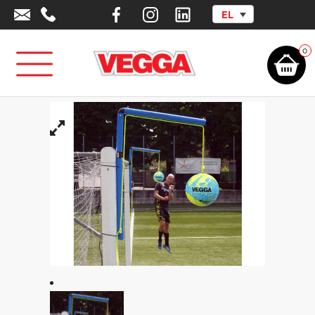
EL
Αρχική σελίδα
/
Αθλητικά Είδη -
Εξοπλισμός
/
Αθλήματα
/
Ποδόσφαιρο
/
Head - Control - Shooting
Training
/
Προπονητικό σετ κεφαλιάς με μπάλα
0