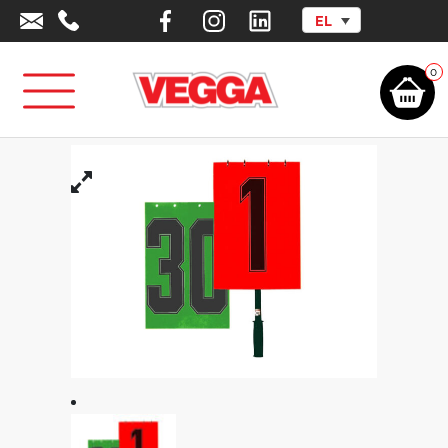
EL
Αρχική σελίδα
/
Αθλητικά Είδη -
Εξοπλισμός
/
Αθλήματα
/
Ποδόσφαιρο
/
Πίνακες Αποτελεσμάτων &
Αλλαγών
/
Πίνακας αλλαγών
0