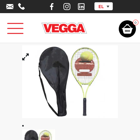
EL
Αρχική σελίδα
/
Αθλητικά Είδη -
Εξοπλισμός
/
Αθλήματα
/
Tennis
/
Ρακέτες Τέννις
/
Ρακέτα τέννις 27”
Ενηλίκων
0