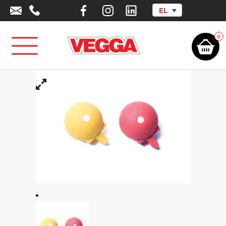
EL
Αρχική σελίδα
/
Αθλητικά Είδη - Εξοπλισμός
/
Στίβος
/
Kids
Athletics
/
Μπαλάκι Ρίψεων Ελαστικό Με Λαβή
0