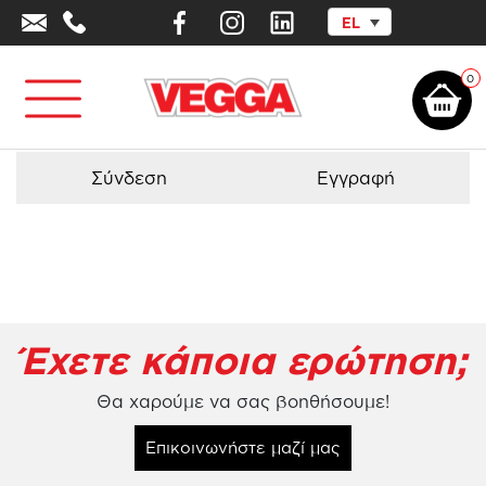
EL
Αρχική σελίδα
/
Προϊόντα - Εξοπλισμός
/
Αναρριχήσεις
/
Παιχνίδι
Αναρρίχησης Nettix1636
0
Σύνδεση
Εγγραφή
Έχετε κάποια ερώτηση;
Θα χαρούμε να σας βοηθήσουμε!
Επικοινωνήστε μαζί μας