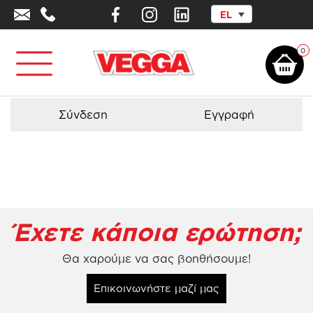
EL
Αρχική σελίδα
/
Προϊόντα - Εξοπλισμός
/
Παιχνίδια
Ισορροπίας
/
Τραμπολίνο Jumpoo 2213
0
Σύνδεση
Εγγραφή
Έχετε κάποια ερώτηση;
Θα χαρούμε να σας βοηθήσουμε!
Επικοινωνήστε μαζί μας