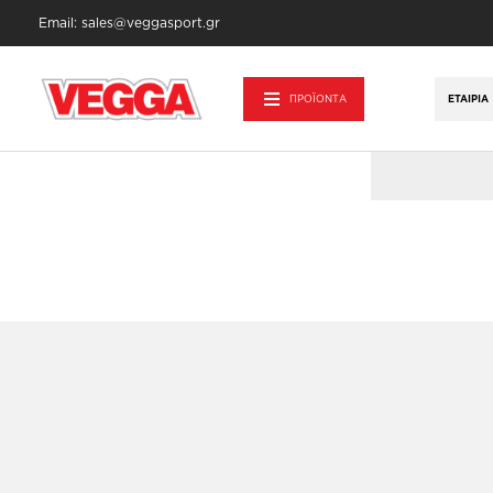
Email: sales@veggasport.gr
Αρχική σελίδα
/
Προϊόντα - Εξοπλισμός
/
ΠΡΟΪΟΝΤΑ
ΕΤΑΙΡΊΑ