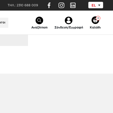
ΤΗΛ.:
2310 688 009
EL
άς Vegga
0
ΟΓΟΙ
Αναζήτηση
Σύνδεση/Εγγραφή
Καλάθι