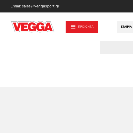
Email: sales@veggasport.gr
Αρχική σελίδα
/
Προϊόντα - Εξοπλισμός
/
R
ΠΡΟΪΟΝΤΑ
ΕΤΑΙΡΊΑ