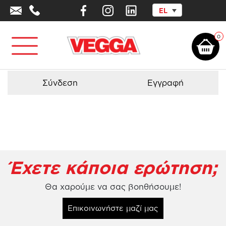
EL
Αρχική σελίδα
/
Προϊόντα - Εξοπλισμός
/
Robinia Series
/
Χειρήλατο
Διπλής Αξονικής Περιστροφής Robinia
0
Σύνδεση
Εγγραφή
Έχετε κάποια ερώτηση;
Θα χαρούμε να σας βοηθήσουμε!
Επικοινωνήστε μαζί μας