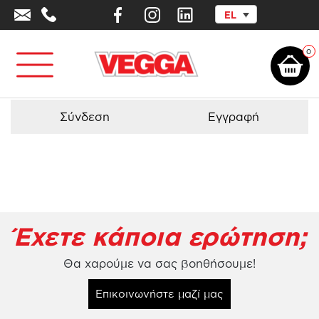
EL
Αρχική σελίδα
/
Προϊόντα - Εξοπλισμός
/
Τσουλήθρες
/
Τσουλήθρα
Νηπίων Αυτοκίνητο
0
Σύνδεση
Εγγραφή
Έχετε κάποια ερώτηση;
Θα χαρούμε να σας βοηθήσουμε!
Επικοινωνήστε μαζί μας