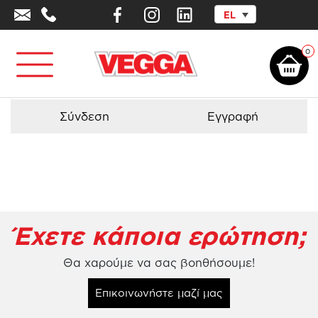
EL
Αρχική σελίδα
/
Προϊόντα - Εξοπλισμός
/
Τσουλήθρες
/
Τσουλήθρα
Παιδιών Ήλιος
0
Σύνδεση
Εγγραφή
Έχετε κάποια ερώτηση;
Θα χαρούμε να σας βοηθήσουμε!
Επικοινωνήστε μαζί μας