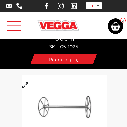
EL
Αρχική σελίδα
/
Επαγγελματικός Αθλητικός Εξοπλισμός
/
Εξοπλισμός
Κολυμβητικών Δεξαμενών
/
Βαρούλκο Κολυμβητικών Λωρίδων 150cm
0
Βαρούλκο Κολυμβητικών Λωρίδων
150cm
SKU 05-1025
Ρωτήστε μας