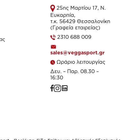
25ης Μαρτίου 17, Ν.
Ευκαρπία,
τ.κ. 56429 Θεσσαλονίκη
(Γραφεία εταιρείας)
2310 688 009
τας
sales@veggasport.gr
Ωράριο λειτουργίας
Δευ. – Παρ. 08.30 –
16:30