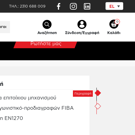
ΤΗΛ.:
2310 688 009
EL
ρες Ταμπλό Μπάσκετ προδιαγραφών FIBA
0
ΟΓΟΙ
Αναζήτηση
Σύνδεση/Εγγραφή
Καλάθι
Ρωτήστε μας
φή
Περιγραφή
 επιτοίχιου μηχανισμού
Αγωνιστικό-προδιαγραφών FIBA
ση EN1270