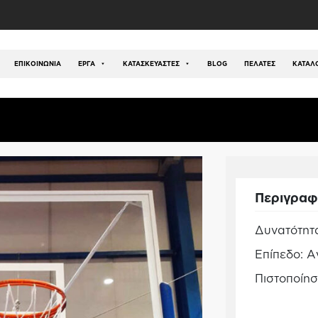
ς Εξοπλισμός
/
Αθλήματα - Εξοπλισμός
/
Μπάσκετ
/
Πλή
ΕΠΙΚΟΙΝΩΝΊΑ
ΕΡΓΑ
ΚΑΤΑΣΚΕΥΑΣΤΕΣ
BLOG
ΠΕΛΑΤΕΣ
ΚΑΤΆΛ
ροδιαγραφών FIBA 180x105cm
Περιγρα
Δυνατότητα
Επίπεδο: 
Πιστοποίη