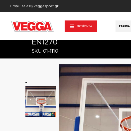
Email: sales@veggasport.gr
Αρχική σελίδα
/
Επαγγελματικός Αθλητικό
180x105cm EN1270
ΠΡΟΪΟΝΤΑ
ΕΤΑΙΡΊΑ
Πλήρες Ταμπλό Μπάσκετ π
EN1270
SKU 01-1110