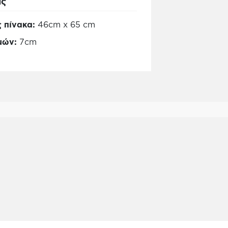
ις
 πίνακα:
46cm x 65 cm
μών:
7cm