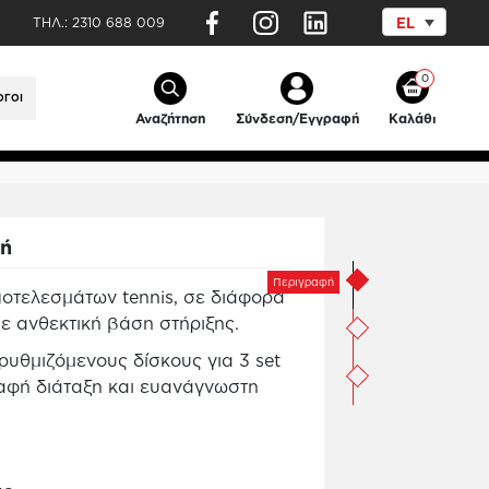
ΤΗΛ.:
2310 688 009
EL
ας Σκόρ Τέννις με βάση
0
ΟΓΟΙ
Ρωτήστε μας
Αναζήτηση
Σύνδεση/Εγγραφή
Καλάθι
φή
Περιγραφή
οτελεσμάτων tennis, σε διάφορα
ε ανθεκτική βάση στήριξης.
 ρυθμιζόμενους δίσκους για 3 set
αφή διάταξη και ευανάγνωστη