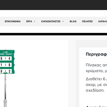
ς Εξοπλισμός
/
Αθλήματα - Εξοπλισμός
/
Tennis
/
Πίνακ
ση
ΕΠΙΚΟΙΝΩΝΊΑ
ΕΡΓΑ
ΚΑΤΑΣΚΕΥΑΣΤΕΣ
BLOG
ΠΕΛΑΤΕΣ
ΚΑΤΆΛ
Περιγρα
Πίνακας απ
χρώματα, μ
Διαθέτει 6
σκορ, με σ
σχεδίαση.