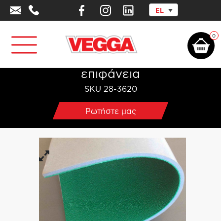
EL
Αρχική σελίδα
/
Επαγγελματικός Αθλητικός Εξοπλισμός
/
Αθλητικά
Δάπεδα
/
Ρολό PVC Αθλητικών Χώρων & Αιθουσών
/
Δάπεδο PVC
αθλητικό Crystal Sand επιφάνεια
0
Δάπεδο PVC αθλητικό Crystal Sand
επιφάνεια
SKU 28-3620
Ρωτήστε μας