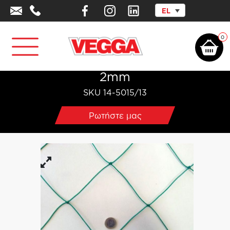
EL
Αρχική σελίδα
/
Επαγγελματικός Αθλητικός Εξοπλισμός
/
Δίχτυα
Περίφραξης - Σκίασης – Αντιανεμικά
/
Δίχτυα Περίφραξης - Οροφής -
Προστασίας
/
Δίχτυ Οροφής γηπέδου – Πάχος 2mm
0
Δίχτυ Οροφής γηπέδου - Πάχος
2mm
SKU 14-5015/13
Ρωτήστε μας